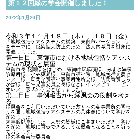
第１２回緑の学会開催しました！
2022年1月26日
令和３年１１月１８日（木）、１９日（金）
『地域包括ケアシステムの構築～東御市バージョン～』
をテーマに、感染拡大防止のため、法人内職員を対象に
開催しました。
第一日目 東御市における地域包括ケアシス
テムの現状と展望
東御市長 花岡様をはじめ、東御市民病院様、みまき温泉
診療所様、小林薬局様、東御市福祉課・地域包括支援セ
ンター様、民間介護福祉事業所連絡会様、訪問看護しら
かば様、民生児童委員会長様などにインタビュー、ビデ
オレター形式の学会となりました。
第二日目 事例報告から緑風会の役割を考え
る
緑風会をご利用いただいていた方々への各事業所の関わ
りを通し地域包括ケアシステムの具体像について学びを
深めました。
来年度以降はまた、大勢の皆様にご参加いただき、学び
を深め、地域に貢献できるような機会となることを祈っ
ております。
緑の学会実行委員会