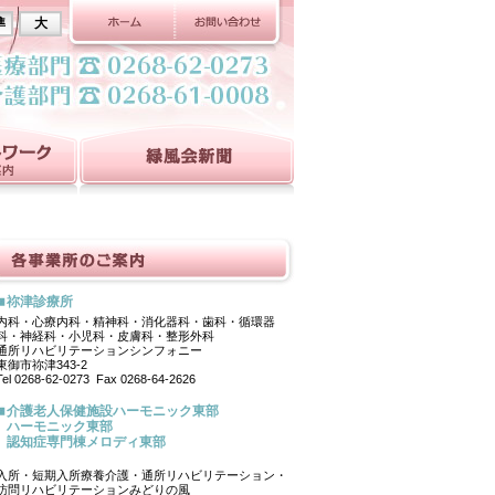
準
大
祢津診療所
内科・心療内科・精神科・消化器科・歯科・循環器
科・神経科・小児科・皮膚科・整形外科
通所リハビリテーションシンフォニー
東御市祢津343-2
Tel 0268-62-0273 Fax 0268-64-2626
介護老人保健施設ハーモニック東部
ハーモニック東部
認知症専門棟メロディ東部
入所・短期入所療養介護・通所リハビリテーション・
訪問リハビリテーションみどりの風