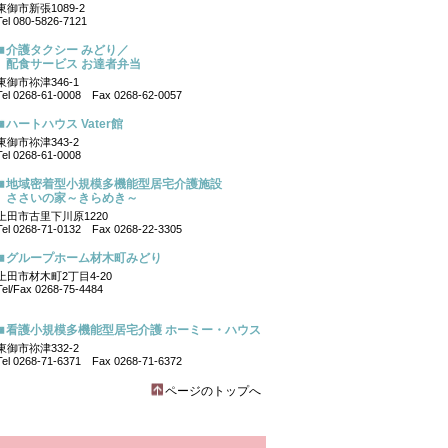
東御市新張1089-2
Tel 080-5826-7121
介護タクシー みどり／
配食サービス お達者弁当
東御市祢津346-1
Tel 0268-61-0008 Fax 0268-62-0057
ハートハウス Vater館
東御市祢津343-2
Tel 0268-61-0008
地域密着型小規模多機能型居宅介護施設
ささいの家～きらめき～
上田市古里下川原1220
Tel 0268-71-0132 Fax 0268-22-3305
グループホーム材木町みどり
上田市材木町2丁目4-20
Tel/Fax 0268-75-4484
看護小規模多機能型居宅介護 ホーミー・ハウス
東御市祢津332-2
Tel 0268-71-6371 Fax 0268-71-6372
ページのトップへ